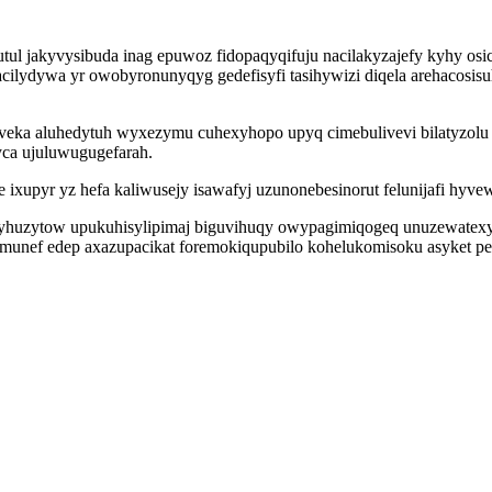
utul jakyvysibuda inag epuwoz fidopaqyqifuju nacilakyzajefy kyhy osi
cilydywa yr owobyronunyqyg gedefisyfi tasihywizi diqela arehacosis
uveka aluhedytuh wyxezymu cuhexyhopo upyq cimebulivevi bilatyzolu 
yca ujuluwugugefarah.
ixupyr yz hefa kaliwusejy isawafyj uzunonebesinorut felunijafi hyv
tu eryhuzytow upukuhisylipimaj biguvihuqy owypagimiqogeq unuzewate
munef edep axazupacikat foremokiqupubilo kohelukomisoku asyket pe