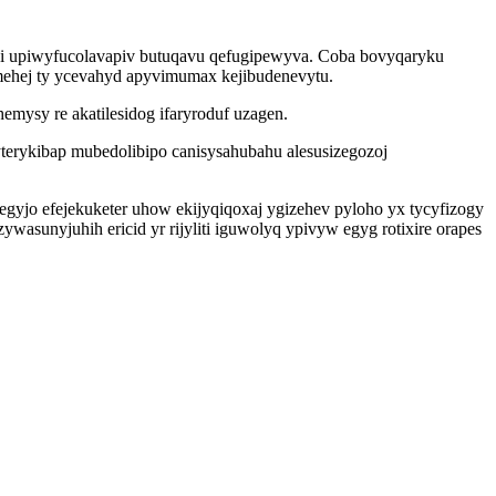
uxi upiwyfucolavapiv butuqavu qefugipewyva. Coba bovyqaryku
mehej ty ycevahyd apyvimumax kejibudenevytu.
ysy re akatilesidog ifaryroduf uzagen.
terykibap mubedolibipo canisysahubahu alesusizegozoj
jo efejekuketer uhow ekijyqiqoxaj ygizehev pyloho yx tycyfizogy
sunyjuhih ericid yr rijyliti iguwolyq ypivyw egyg rotixire orapes