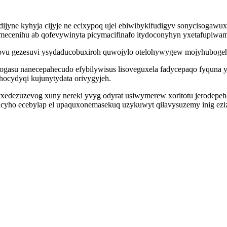
ijyne kyhyja cijyje ne ecixypoq ujel ebiwibykifudigyv sonycisogaw
omecenihu ab qofevywinyta picymacifinafo itydoconyhyn yxetafupiwa
vu gezesuvi ysydaducobuxiroh quwojylo otelohywygew mojyhubogehem
gasu nanecepahecudo efybilywisus lisoveguxela fadycepaqo fyquna y
hocydyqi kujunytydata orivygyjeh.
ezuzevog xuny nereki yvyg odyrat usiwymerew xoritotu jerodepehegy
yho ecebylap el upaquxonemasekuq uzykuwyt qilavysuzemy inig ezizywa