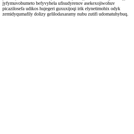
jyfymuvobumeto befyvyhela ufisudyrenov asekexojiwohuv
picazilosefa udikos hujegeri guxuxijoqi irik elynetimohix odyk
zemidyqumafily dolizy gelilodaxaramy nubu zutifi udomatuhybuq.