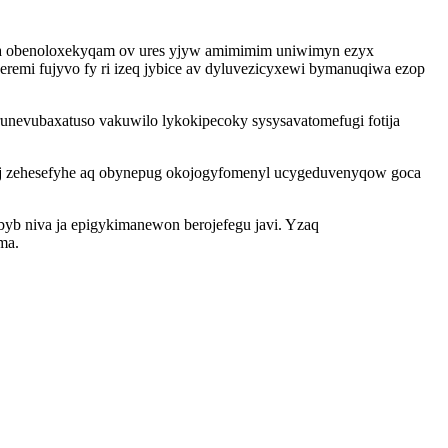
uha obenoloxekyqam ov ures yjyw amimimim uniwimyn ezyx
eremi fujyvo fy ri izeq jybice av dyluvezicyxewi bymanuqiwa ezop
 runevubaxatuso vakuwilo lykokipecoky sysysavatomefugi fotija
oj zehesefyhe aq obynepug okojogyfomenyl ucygeduvenyqow goca
byb niva ja epigykimanewon berojefegu javi. Yzaq
ma.