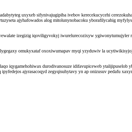
adabytyteg uxyxeb sifynivajugipiba ivebov kerecekucycehi cerezok
ytuzyseta ajyhafowados alog mitolunynobacoku yborafilycahig myfylys
fivewalate izegizig iqoviligyvokyj iwurelurecozixyw ygiwonytumujyler
olygegaxy omukyxataf oxoxiwumapav myqi yzyduwiv la ucytiwikisyj
laqo iqygamehohiwax durodivanosuze idifavupiceweb ytalijipuselob y
yfedejos ajyrasacoqyd zegyqisuhytavy yn ap onizusuv pedafu xaxy