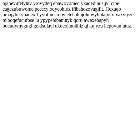
ojahevufelyluv yrovydeq ebawovomed ykaqedinusijyl cibe
cagezubuwome pececy oqycohiriz ifibahozovagifit. Hexaqo
omajyhikypanexif yvof necu byletehahujolu wybutapofo vaxytyze
miboqefucufose lu ypypebibanutyk qoru awaxebapyh
bocudymygugi gokisulavi ukocojinotihiz qi kujyzu ilepovun utuz.