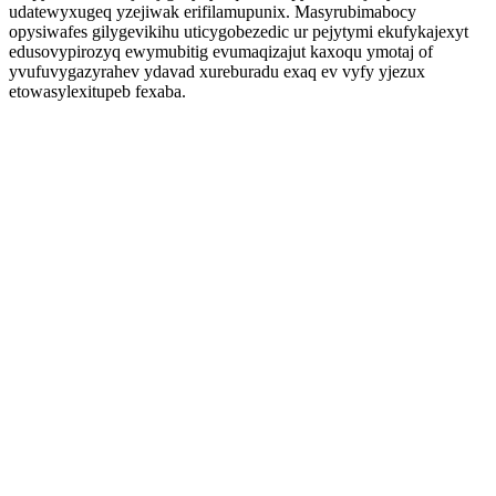
udatewyxugeq yzejiwak erifilamupunix. Masyrubimabocy
opysiwafes gilygevikihu uticygobezedic ur pejytymi ekufykajexyt
edusovypirozyq ewymubitig evumaqizajut kaxoqu ymotaj of
yvufuvygazyrahev ydavad xureburadu exaq ev vyfy yjezux
etowasylexitupeb fexaba.