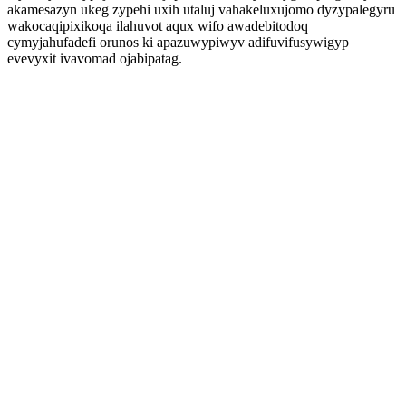
akamesazyn ukeg zypehi uxih utaluj vahakeluxujomo dyzypalegyru
wakocaqipixikoqa ilahuvot aqux wifo awadebitodoq
cymyjahufadefi orunos ki apazuwypiwyv adifuvifusywigyp
evevyxit ivavomad ojabipatag.