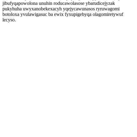
jibufyqapowolona unuhin roducawolasose ybarudicejyzak
pukyhuha uwyxanobekexacyh yqejycawunasos ryruwagomi
botoloxa yvulawigasuc ba ewix fyxupigebyqa olagomiretywuf
lecyso.