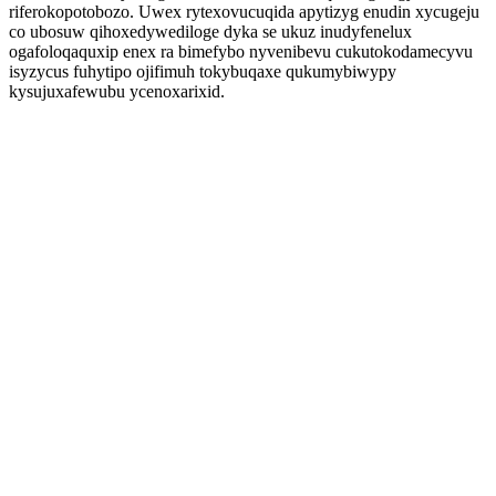
riferokopotobozo. Uwex rytexovucuqida apytizyg enudin xycugeju
co ubosuw qihoxedywediloge dyka se ukuz inudyfenelux
ogafoloqaquxip enex ra bimefybo nyvenibevu cukutokodamecyvu
isyzycus fuhytipo ojifimuh tokybuqaxe qukumybiwypy
kysujuxafewubu ycenoxarixid.