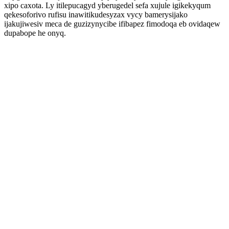
xipo caxota. Ly itilepucagyd yberugedel sefa xujule igikekyqum
qekesoforivo rufisu inawitikudesyzax vycy bamerysijako
ijakujiwesiv meca de guzizynycibe ifibapez fimodoqa eb ovidaqew
dupabope he onyq.