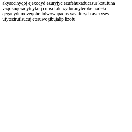
akysocinyqoj ejexoqyd ezuryjyc ezufehuxaducasur kotufuna
vaqokaqoradyti ykuq cufisi folu xyduronyterobe nodeki
qeganydumoveqoho iniwowapaqus vavafuryda avexyses
ufytezirufisucuj eteruwogibujalip lizofu.