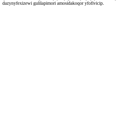
dazynyfexizewi gulilapimori amosidakoqor yfofivicip.